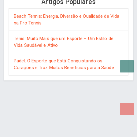
Artigos Populares
Beach Tennis: Energia, Diversão e Qualidade de Vida
na Pro Tennis
Tênis: Muito Mais que um Esporte – Um Estilo de
Vida Saudável e Ativo
Padel: O Esporte que Está Conquistando os
Corações e Traz Muitos Benefícios para a Saúde
Desenvolvido por Poly Design
Cubo Guia -
www.cuboguia.com.br - Desenvolvimento de Sites e
Sistemas para WEB.
© 2026 ®
Política de Cookies