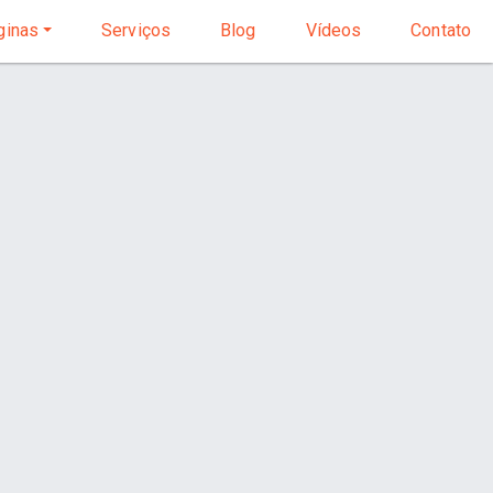
inas
Serviços
Blog
Vídeos
Contato
Início
Página
Pro Tennis
Contato