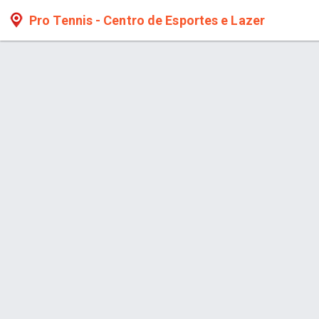
Pro Tennis - Centro de Esportes e Lazer
Página > Locação de Quadras de A